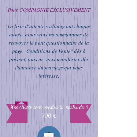
Pour COMPAGNIE EXCLUSIVEMENT
La liste d'attente s'allongeant chaque
année, nous vous recommandons de
renvoyer le petit questionnaire de la
page "Conditions de Vente" dès à
présent, puis de vous manifester dès
l'annonce du mariage qui vous
intéresse.
Nos chiots sont vendus à partir de 1
700 €