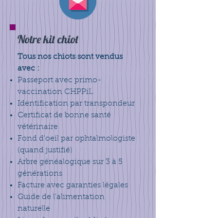
Notre kit chiot
Tous nos chiots sont vendus
avec :
Passeport avec primo-
vaccination CHPPiL
Identification par transpondeur
Certificat de bonne santé
vétérinaire
Fond d'oeil par ophtalmologiste
(quand justifié)
Arbre généalogique sur 3 à 5
générations
Facture avec garanties légales
Guide de l'alimentation
naturelle