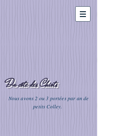
Du côté des Chiots
Nous avons 2 ou 3 portées par an de
petits Colley.